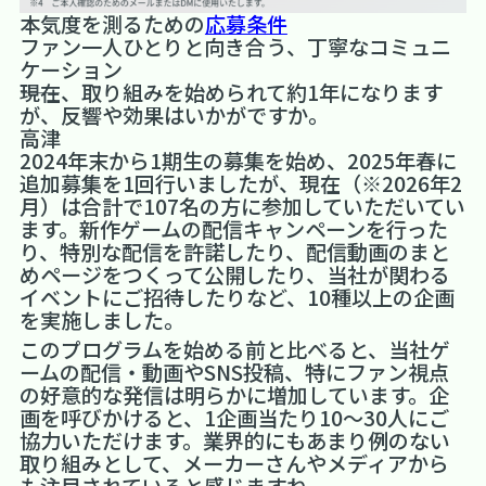
本気度を測るための
応募条件
ファン一人ひとりと向き合う、丁寧なコミュニ
ケーション
――現在、取り組みを始められて約1年になります
が、反響や効果はいかがですか。
高津
2024年末から1期生の募集を始め、2025年春に
追加募集を1回行いましたが、現在（※2026年2
月）は合計で107名の方に参加していただいてい
ます。新作ゲームの配信キャンペーンを行った
り、特別な配信を許諾したり、配信動画のまと
めページをつくって公開したり、当社が関わる
イベントにご招待したりなど、10種以上の企画
を実施しました。
このプログラムを始める前と比べると、当社ゲ
ームの配信・動画やSNS投稿、特にファン視点
の好意的な発信は明らかに増加しています。企
画を呼びかけると、1企画当たり10～30人にご
協力いただけます。業界的にもあまり例のない
取り組みとして、メーカーさんやメディアから
も注目されていると感じますね。