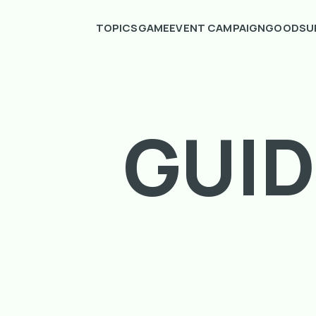
TOPICS
GAME
EVENT CAMPAIGN
GOODS
U
GUID