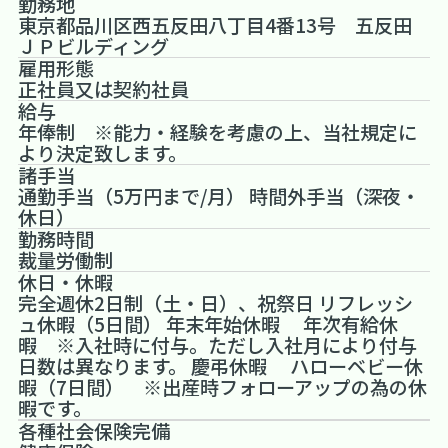
勤務地
東京都品川区西五反田八丁目4番13号 五反田
ＪＰビルディング
雇用形態
正社員又は契約社員
給与
年俸制 ※能力・経験を考慮の上、当社規定に
より決定致します。
諸手当
通勤手当（5万円まで/月） 時間外手当（深夜・
休日）
勤務時間
裁量労働制
休日・休暇
完全週休2日制（土・日）、祝祭日 リフレッシ
ュ休暇（5日間） 年末年始休暇 年次有給休
暇 ※入社時に付与。ただし入社月により付与
日数は異なります。 慶弔休暇 ハローベビー休
暇（7日間） ※出産時フォローアップの為の休
暇です。
各種社会保険完備