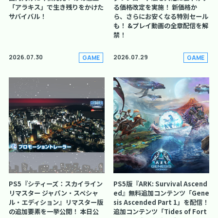
「アラキス」で生き残りをかけた
る価格改定を実施！ 新価格か
サバイバル！
ら、さらにお安くなる特別セール
も！ &プレイ動画の全章配信を解
禁！
2026.07.30
2026.07.29
GAME
GAME
PS5『シティーズ：スカイライン
PS5版『ARK: Survival Ascend
リマスター ジャパン・スペシャ
ed』無料追加コンテンツ「Gene
ル・エディション』リマスター版
sis Ascended Part 1」を配信！
の追加要素を一挙公開！ 本日公
追加コンテンツ「Tides of Fort