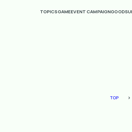
TOPICS
GAME
EVENT CAMPAIGN
GOODS
U
TOP