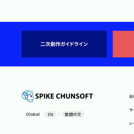
会
サ
Global
EN
繁體中文
レ