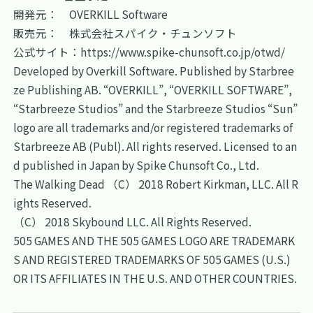
開発元： OVERKILL Software
販売元： 株式会社スパイク・チュンソフト
公式サイト：
https://www.spike-chunsoft.co.jp/otwd/
Developed by Overkill Software. Published by Starbree
ze Publishing AB. “OVERKILL”, “OVERKILL SOFTWARE”,
“Starbreeze Studios” and the Starbreeze Studios “Sun”
logo are all trademarks and/or registered trademarks of
Starbreeze AB (Publ). All rights reserved. Licensed to an
d published in Japan by Spike Chunsoft Co., Ltd.
The Walking Dead （C） 2018 Robert Kirkman, LLC. All R
ights Reserved.
（C） 2018 Skybound LLC. All Rights Reserved.
505 GAMES AND THE 505 GAMES LOGO ARE TRADEMARK
S AND REGISTERED TRADEMARKS OF 505 GAMES (U.S.)
OR ITS AFFILIATES IN THE U.S. AND OTHER COUNTRIES.