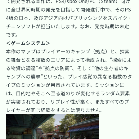
て開発される本作は、PS4/Xbox One/PC（Steam）向け
に全世界同時期の発売を目指して開発進行中で、そのPS
4版の日本、及びアジア向けパブリッシングをスパイク・
チュンソフトが担当いたします。なお、発売時期は未定
です。
＜ゲームシステム＞
本作のマップはプレイヤーのキャンプ（拠点）と、探索
の舞台となる複数のエリアによって構成され、“探索によ
る物資の調達”や“拠点の防衛”、そして“他の生存者のキ
ャンプへの襲撃”といった、プレイ感覚の異なる複数のタ
イプのミッションが用意されています。ミッションに
は、目的地やそこへ至る道のりが変化するランダム要素
が実装されており、リプレイ性が高く、またすべてのプ
レイヤーが同じ経験をするとは限りません。