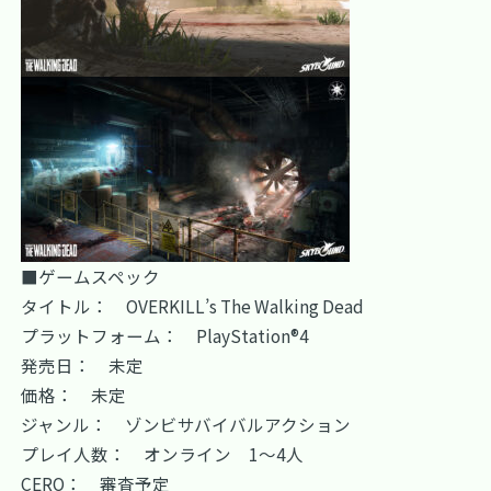
■ゲームスペック
タイトル： OVERKILL’s The Walking Dead
プラットフォーム： PlayStation®4
発売日： 未定
価格： 未定
ジャンル： ゾンビサバイバルアクション
プレイ人数： オンライン 1～4人
CERO： 審査予定