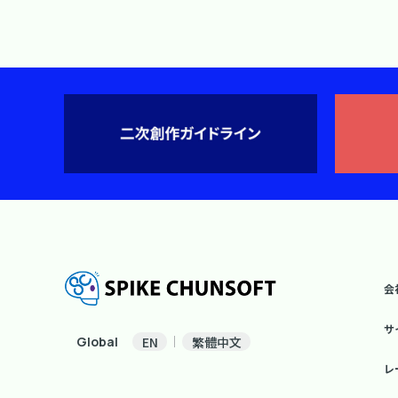
会
サ
Global
EN
繁體中文
レ