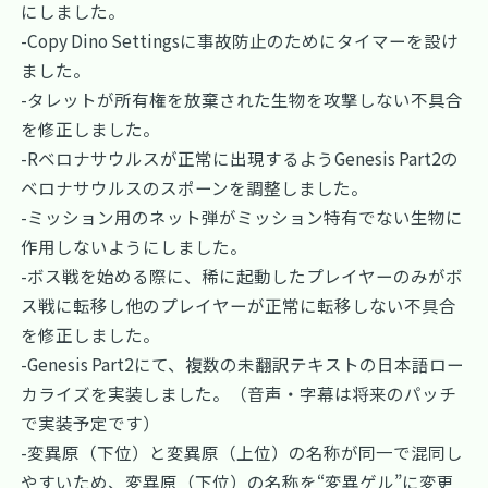
にしました。
-Copy Dino Settingsに事故防止のためにタイマーを設け
ました。
-タレットが所有権を放棄された生物を攻撃しない不具合
を修正しました。
-Rベロナサウルスが正常に出現するようGenesis Part2の
ベロナサウルスのスポーンを調整しました。
-ミッション用のネット弾がミッション特有でない生物に
作用しないようにしました。
-ボス戦を始める際に、稀に起動したプレイヤーのみがボ
ス戦に転移し他のプレイヤーが正常に転移しない不具合
を修正しました。
-Genesis Part2にて、複数の未翻訳テキストの日本語ロー
カライズを実装しました。（音声・字幕は将来のパッチ
で実装予定です）
-変異原（下位）と変異原（上位）の名称が同一で混同し
やすいため、変異原（下位）の名称を“変異ゲル”に変更