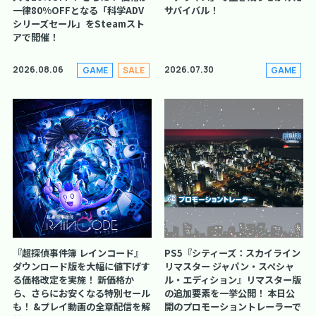
一律80%OFFとなる「科学ADV
サバイバル！
シリーズセール」をSteamスト
アで開催！
2026.08.06
2026.07.30
GAME
SALE
GAME
『超探偵事件簿 レインコード』
PS5『シティーズ：スカイライン
ダウンロード版を大幅に値下げす
リマスター ジャパン・スペシャ
る価格改定を実施！ 新価格か
ル・エディション』リマスター版
ら、さらにお安くなる特別セール
の追加要素を一挙公開！ 本日公
も！ &プレイ動画の全章配信を解
開のプロモーショントレーラーで