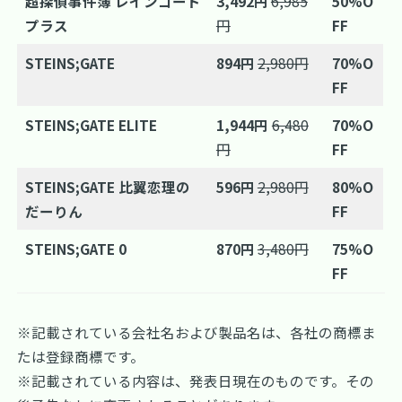
超探偵事件簿 レインコード
3,492円
6,985
50%O
プラス
円
FF
STEINS;GATE
894円
2,980円
70%O
FF
STEINS;GATE ELITE
1,944円
6,480
70%O
円
FF
STEINS;GATE 比翼恋理の
596円
2,980円
80%O
だーりん
FF
STEINS;GATE 0
870円
3,480円
75%O
FF
※記載されている会社名および製品名は、各社の商標ま
たは登録商標です。
※記載されている内容は、発表日現在のものです。その