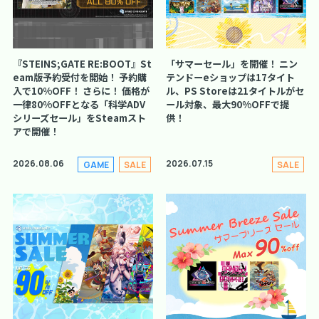
『STEINS;GATE RE:BOOT』St
「サマーセール」を開催！ ニン
eam版予約受付を開始！ 予約購
テンドーeショップは17タイト
入で10%OFF！ さらに！ 価格が
ル、PS Storeは21タイトルがセ
一律80%OFFとなる「科学ADV
ール対象、最大90%OFFで提
シリーズセール」をSteamスト
供！
アで開催！
2026.08.06
2026.07.15
GAME
SALE
SALE