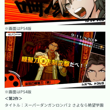
※画面はPS4版
※画面はPS4版
＜第2作＞
タイトル：スーパーダンガンロンパ２ さよなら絶望学園