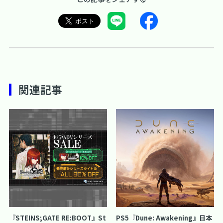
関連記事
『STEINS;GATE RE:BOOT』St
PS5『Dune: Awakening』日本