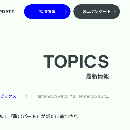
PDATE
採用情報
製品アンケート
TOPICS
最新情報
ピックス
Nintendo Switch™ 2／Nintendo Switch／Steam『伊達鍵は眠らない – From AI：ソムニウムファイル』「脱出パート」が新たに追加されたゲームシステムを紹介！ & 前作と「ヴィレヴァン」とのコラボグッズ、予約受付中！
ムニウムファイル』「脱出パート」が新たに追加され