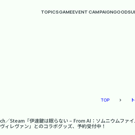
TOPICS
GAME
EVENT CAMPAIGN
GOODS
U
TOP
ト
endo Switch／Steam『伊達鍵は眠らない – From AI：ソ
「ヴィレヴァン」とのコラボグッズ、予約受付中！