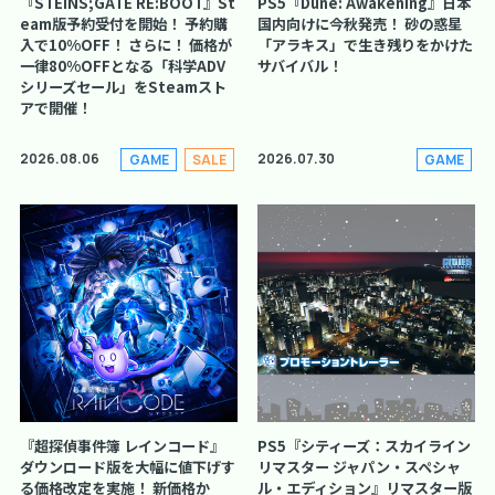
『STEINS;GATE RE:BOOT』St
PS5『Dune: Awakening』日本
eam版予約受付を開始！ 予約購
国内向けに今秋発売！ 砂の惑星
入で10%OFF！ さらに！ 価格が
「アラキス」で生き残りをかけた
一律80%OFFとなる「科学ADV
サバイバル！
シリーズセール」をSteamスト
アで開催！
2026.08.06
2026.07.30
GAME
SALE
GAME
『超探偵事件簿 レインコード』
PS5『シティーズ：スカイライン
ダウンロード版を大幅に値下げす
リマスター ジャパン・スペシャ
る価格改定を実施！ 新価格か
ル・エディション』リマスター版