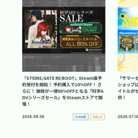
『STEINS;GATE RE:BOOT』Steam版予
「サマーセ
約受付を開始！ 予約購入で10%OFF！ さ
ショップは1
らに！ 価格が一律80%OFFとなる「科学A
イトルがセ
DVシリーズセール」をSteamストアで開
供！
催！
2026.08.06
2026.07.15
GAME
SALE