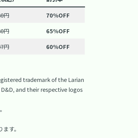
80円
70%OFF
80円
65%OFF
47円
60%OFF
registered trademark of the Larian
 D&D, and their respective logos
す。
ります。