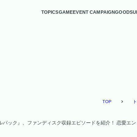
TOPICS
GAME
EVENT CAMPAIGN
GOODS
U
TOP
ト
 乙女 ダブルパック』、ファンディスク収録エピソードを紹介！ 恋