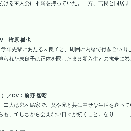
続ける主人公に不満を持っていた。一方、吉良と同居す
V：柿原 徹也
1学年先輩にあたる未良子と、周囲に内緒で付き合い出
迫られた未良子は正体を隠したまま新入生との抗争に巻
）／CV：前野 智昭
。二人は鬼ヶ島家で、父や兄と共に幸せな生活を送って
も、忙しさから会えない日々が続くことになり･･････