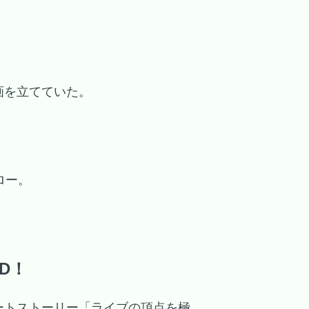
画を立てていた。
ロー。
D！
ートストーリー「ライブの頂点を極