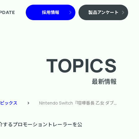
PDATE
採用情報
製品アンケート
TOPICS
最新情報
ピックス
Nintendo Switch『喧嘩番長 乙女 ダブルパック』シリーズ1作目とファンディスクを主題歌と共に紹介するプロモーショントレーラーを公開！
共に紹介するプロモーショントレーラーを公