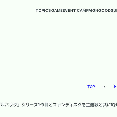
TOPICS
GAME
EVENT CAMPAIGN
GOODS
U
TOP
ト
長 乙女 ダブルパック』シリーズ1作目とファンディスクを主題歌と