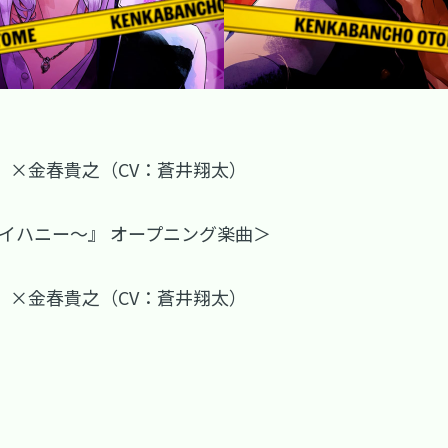
N）×金春貴之（CV：蒼井翔太）
イハニー～』 オープニング楽曲＞
N）×金春貴之（CV：蒼井翔太）