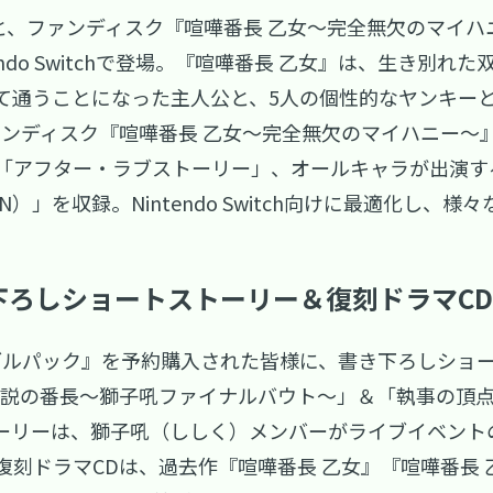
と、ファンディスク『喧嘩番長 乙女～完全無欠のマイハ
endo Switchで登場。『喧嘩番長 乙女』は、生き別
て通うことになった主人公と、5人の個性的なヤンキー
ァンディスク『喧嘩番長 乙女～完全無欠のマイハニー～
「アフター・ラブストーリー」、オールキャラが出演す
）」を収録。Nintendo Switch向けに最適化し、
下ろしショートストーリー＆復刻ドラマC
ダブルパック』を予約購入された皆様に、書き下ろしショ
伝説の番長～獅子吼ファイナルバウト～」＆「執事の頂点
ーリーは、獅子吼（ししく）メンバーがライブイベント
復刻ドラマCDは、過去作『喧嘩番長 乙女』『喧嘩番長