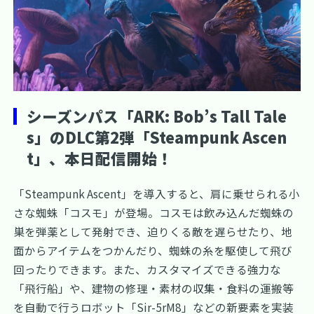
シーズンパス「ARK: Bob’s Tall Tale
s」のDLC第2弾「Steampunk Ascen
t」、本日配信開始！
「Steampunk Ascent」を導入すると、肩に乗せられる小
さな蜘蛛「コスモ」が登場。コスモは飲み込んだ蜘蛛の
巣を弾薬として発射でき、迫りくる敵を遅らせたり、地
面からアイテムをつかんだり、蜘蛛の糸を駆使して飛び
回ったりできます。また、カスタマイズできる強力な
「飛行船」や、建物の修理・素材の収集・食料の運搬等
を自動で行うロボット「Sir-5rM8」などの新要素を実装