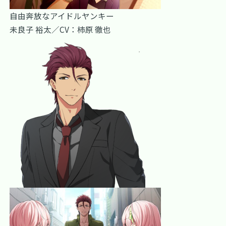
自由奔放なアイドルヤンキー
未良子 裕太／CV：柿原 徹也