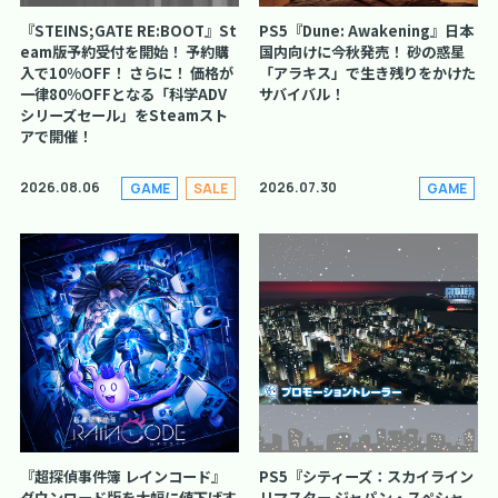
『STEINS;GATE RE:BOOT』St
PS5『Dune: Awakening』日本
eam版予約受付を開始！ 予約購
国内向けに今秋発売！ 砂の惑星
入で10%OFF！ さらに！ 価格が
「アラキス」で生き残りをかけた
一律80%OFFとなる「科学ADV
サバイバル！
シリーズセール」をSteamスト
アで開催！
2026.08.06
2026.07.30
GAME
SALE
GAME
『超探偵事件簿 レインコード』
PS5『シティーズ：スカイライン
ダウンロード版を大幅に値下げす
リマスター ジャパン・スペシャ