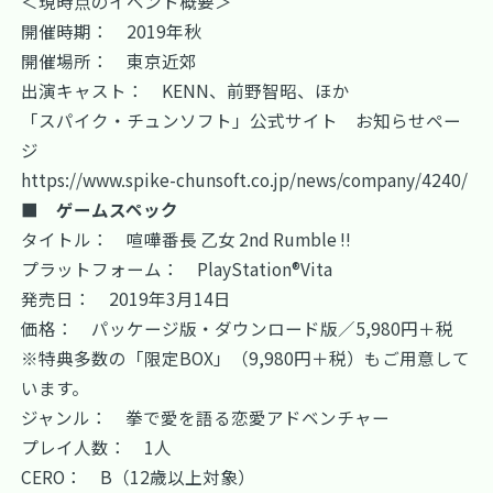
＜現時点のイベント概要＞
開催時期： 2019年秋
開催場所： 東京近郊
出演キャスト： KENN、前野智昭、ほか
「スパイク・チュンソフト」公式サイト お知らせペー
ジ
https://www.spike-chunsoft.co.jp/news/company/4240/
■ ゲームスペック
タイトル： 喧嘩番長 乙女 2nd Rumble !!
プラットフォーム： PlayStation®Vita
発売日： 2019年3月14日
価格： パッケージ版・ダウンロード版／5,980円＋税
※特典多数の「限定BOX」（9,980円＋税）もご用意して
います。
ジャンル： 拳で愛を語る恋愛アドベンチャー
プレイ人数： 1人
CERO： B（12歳以上対象）