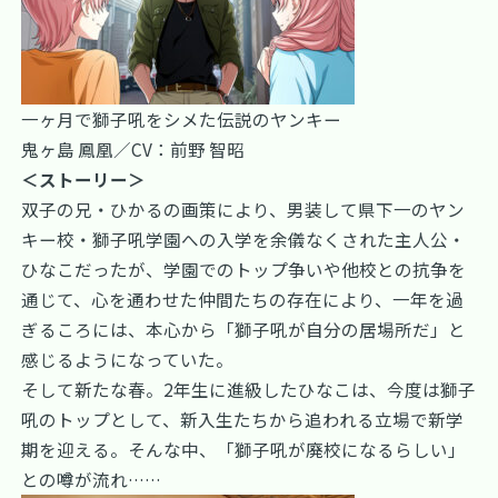
一ヶ月で獅子吼をシメた伝説のヤンキー
鬼ヶ島 鳳凰／CV：前野 智昭
＜ストーリー＞
双子の兄・ひかるの画策により、男装して県下一のヤン
キー校・獅子吼学園への入学を余儀なくされた主人公・
ひなこだったが、学園でのトップ争いや他校との抗争を
通じて、心を通わせた仲間たちの存在により、一年を過
ぎるころには、本心から「獅子吼が自分の居場所だ」と
感じるようになっていた。
そして新たな春。2年生に進級したひなこは、今度は獅子
吼のトップとして、新入生たちから追われる立場で新学
期を迎える。そんな中、「獅子吼が廃校になるらしい」
との噂が流れ……