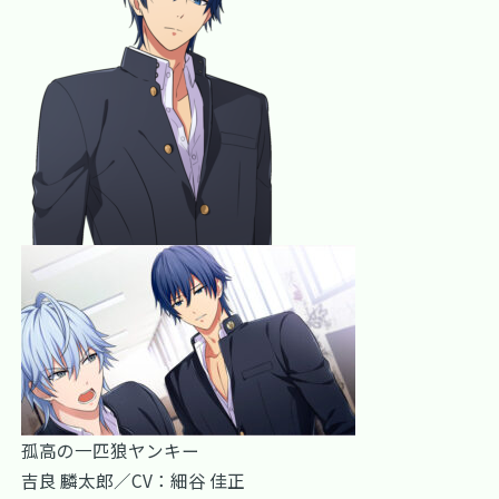
孤高の一匹狼ヤンキー
吉良 麟太郎／CV：細谷 佳正