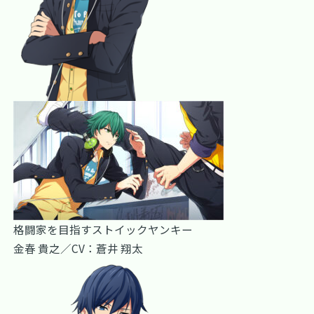
格闘家を目指すストイックヤンキー
金春 貴之／CV：蒼井 翔太