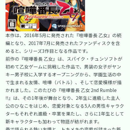
本作は、2016年5月に発売された『喧嘩番長 乙女』の続
編となり、2017年7月に発売されたファンディスクを含
めると、シリーズ3作目となる作品です。
前作の『喧嘩番長 乙女』は、スパイク・チュンソフトが
初めて乙女ゲームに挑戦した作品で、男装の女子がヤン
キー男子校に入学するオープニングから、学園生活の中
で生まれる友情、喧嘩（バトル）、そして恋愛模様が描
かれました。このたびの『喧嘩番長 乙女 2nd Rumble
!!』は、その1年後が舞台となり、2年生に進級した主人
公のひなこをはじめ、恋愛対象となる5人の男性キャラク
ターもそれぞれ進級・卒業を果たし、さらに1年生として
新キャラクターも加わって物語が紡がれます。
拳で語られる熱い友情と、トキメキの恋愛が詰まった新