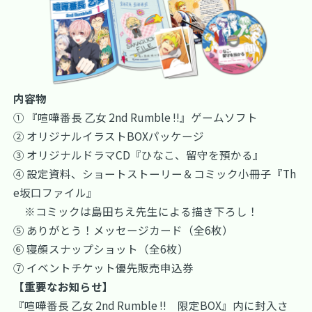
内容物
① 『喧嘩番長 乙女 2nd Rumble !!』ゲームソフト
② オリジナルイラストBOXパッケージ
③ オリジナルドラマCD『ひなこ、留守を預かる』
④ 設定資料、ショートストーリー＆コミック小冊子『Th
e坂口ファイル』
※コミックは島田ちえ先生による描き下ろし！
⑤ ありがとう！メッセージカード（全6枚）
⑥ 寝顔スナップショット（全6枚）
⑦ イベントチケット優先販売申込券
【重要なお知らせ】
『喧嘩番長 乙女 2nd Rumble !! 限定BOX』内に封入さ