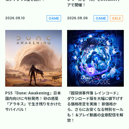
アで開催！
2026.08.10
2026.08.06
GAME
GAME
SALE
PS5『Dune: Awakening』日本
『超探偵事件簿 レインコード』
国内向けに今秋発売！ 砂の惑星
ダウンロード版を大幅に値下げす
「アラキス」で生き残りをかけた
る価格改定を実施！ 新価格か
サバイバル！
ら、さらにお安くなる特別セール
も！ &プレイ動画の全章配信を解
禁！