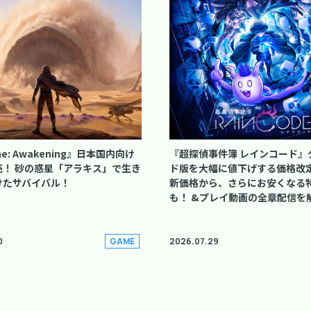
ne: Awakening』日本国内向け
『超探偵事件簿 レインコード』
売！ 砂の惑星「アラキス」で生き
ド版を大幅に値下げする価格改
けたサバイバル！
新価格から、さらにお安くなる
も！ &プレイ動画の全章配信を
0
2026.07.29
GAME