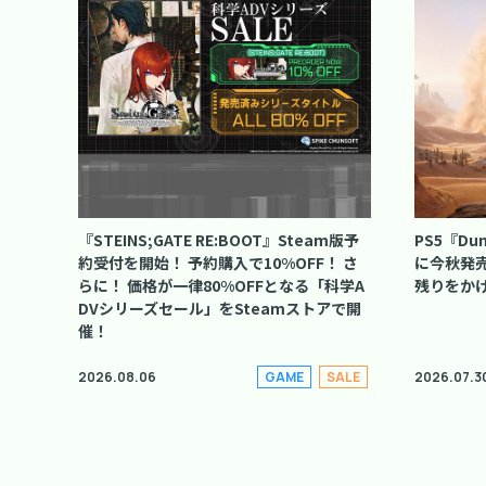
『STEINS;GATE RE:BOOT』Steam版予
PS5『Du
約受付を開始！ 予約購入で10%OFF！ さ
に今秋発
らに！ 価格が一律80%OFFとなる「科学A
残りをか
DVシリーズセール」をSteamストアで開
催！
2026.08.06
2026.07.3
GAME
SALE