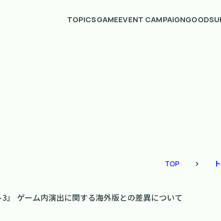
TOPICS
GAME
EVENT CAMPAIGN
GOODS
U
TOP
ト
・ゲート3』 ゲーム内演出に関する海外版との差異について