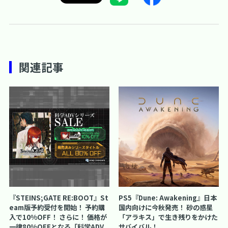
関連記事
『STEINS;GATE RE:BOOT』St
PS5『Dune: Awakening』日本
eam版予約受付を開始！ 予約購
国内向けに今秋発売！ 砂の惑星
入で10%OFF！ さらに！ 価格が
「アラキス」で生き残りをかけた
一律80%OFFとなる「科学ADV
サバイバル！