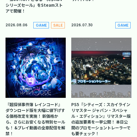
シリーズセール」をSteamスト
アで開催！
2026.08.06
2026.07.30
GAME
SALE
GAME
『超探偵事件簿 レインコード』
PS5『シティーズ：スカイライン
ダウンロード版を大幅に値下げす
リマスター ジャパン・スペシャ
る価格改定を実施！ 新価格か
ル・エディション』リマスター版
ら、さらにお安くなる特別セール
の追加要素を一挙公開！ 本日公
も！ &プレイ動画の全章配信を解
開のプロモーショントレーラーで
禁！
も要チェック！