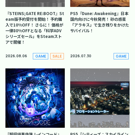
『STEINS;GATE RE:BOOT』St
PS5『Dune: Awakening』日本
eam版予約受付を開始！ 予約購
国内向けに今秋発売！ 砂の惑星
入で10%OFF！ さらに！ 価格が
「アラキス」で生き残りをかけた
一律80%OFFとなる「科学ADV
サバイバル！
シリーズセール」をSteamスト
アで開催！
2026.08.06
2026.07.30
GAME
SALE
GAME
『超探偵事件簿 レインコード』
PS5『シティーズ：スカイライン