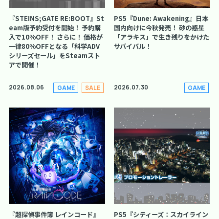
『STEINS;GATE RE:BOOT』St
PS5『Dune: Awakening』日本
eam版予約受付を開始！ 予約購
国内向けに今秋発売！ 砂の惑星
入で10%OFF！ さらに！ 価格が
「アラキス」で生き残りをかけた
一律80%OFFとなる「科学ADV
サバイバル！
シリーズセール」をSteamスト
アで開催！
2026.08.06
2026.07.30
GAME
SALE
GAME
『超探偵事件簿 レインコード』
PS5『シティーズ：スカイライン