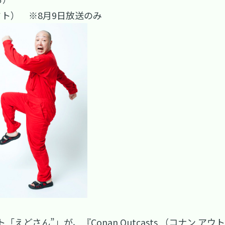
ト） ※8月9日放送のみ
えどさん”」が、『Conan Outcasts （コナン 