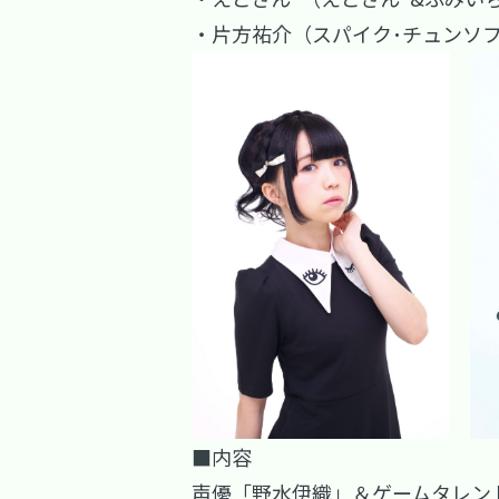
・片方祐介（スパイク･チュンソフ
■内容
声優「野水伊織」＆ゲームタレント「