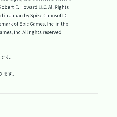
Robert E. Howard LLC. All Rights
 in Japan by Spike Chunsoft C
emark of Epic Games, Inc. in the
es, Inc. All rights reserved.
標です。
ります。