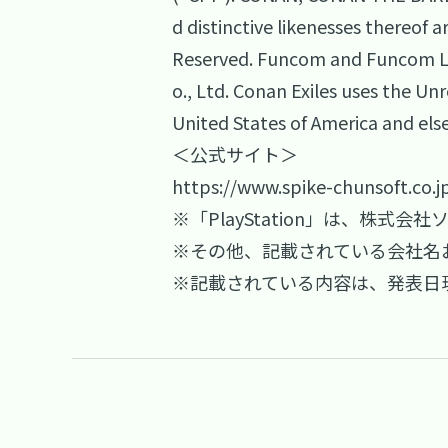
d distinctive likenesses thereof 
Reserved. Funcom and Funcom Lo
o., Ltd. Conan Exiles uses the Un
United States of America and else
＜公式サイト＞
https://www.spike-chunsoft.co.j
※「PlayStation」は、株
※その他、記載されている会社名
※記載されている内容は、発表日