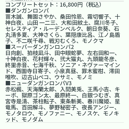
コンプリートセット：16,800円（税込）
■ダンガンロンパ
苗木誠、舞園さやか、桑田怜恩、霧切響子、十
神白夜、山田 一二三、大和田紋土、腐川冬子、
セレスティア・ルーデンベルク、朝日奈葵、石
丸清多夏、大神さくら、葉隠康比呂、江ノ島盾
子、不二咲千尋、戦刃むくろ、モノクマ
■スーパーダンガンロンパ2
日向創、狛枝凪斗、田中眼蛇夢、左右田和一、
十神白夜、花村輝々、弐大猫丸、九頭龍冬彦、
終里赤音、七海千秋、ソニア・ネヴァーマイン
ド、西園寺日寄子、小泉真昼、罪木蜜柑、澪田
唯吹、辺古山ペコ、ウサミ、モノミ
■ニューダンガンロンパV3
赤松楓、天海蘭太郎、入間美兎、王馬小吉、キ
ーボ、獄原ゴン太、最原終一、白銀つむぎ、真
宮寺是清、茶柱転子、東条斬美、春川魔姫、星
竜馬、百田解斗、夢野秘密子、夜長アンジー、
モノタロウ、モノファニー、モノスケ、モノキ
ッド、モノダム