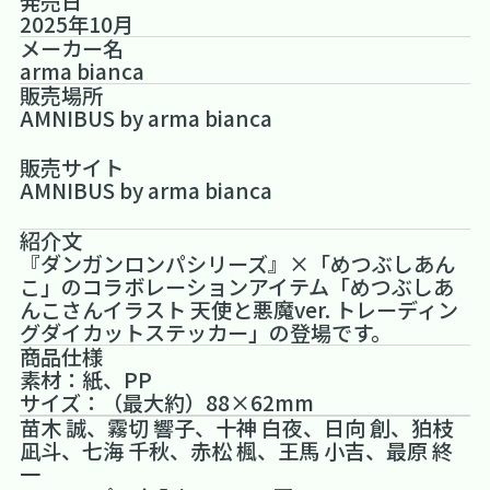
発売日
2025年10月
メーカー名
arma bianca
販売場所
AMNIBUS by arma bianca
販売サイト
AMNIBUS by arma bianca
紹介文
『ダンガンロンパシリーズ』×「めつぶしあん
こ」のコラボレーションアイテム「めつぶしあ
んこさんイラスト 天使と悪魔ver. トレーディン
グダイカットステッカー」の登場です。
商品仕様
素材：紙、PP
サイズ：（最大約）88×62mm
苗木 誠、霧切 響子、十神 白夜、日向 創、狛枝
凪斗、七海 千秋、赤松 楓、王馬 小吉、最原 終
一