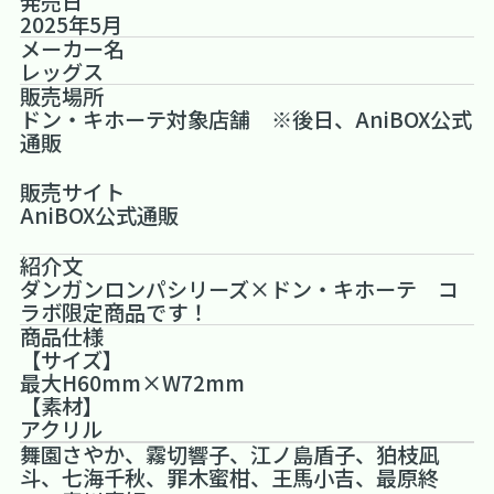
発売日
2025年5月
メーカー名
レッグス
販売場所
ドン・キホーテ対象店舗 ※後日、AniBOX公式
通販
販売サイト
AniBOX公式通販
紹介文
ダンガンロンパシリーズ×ドン・キホーテ コ
ラボ限定商品です！
商品仕様
【サイズ】
最大H60mm×W72mm
【素材】
アクリル
舞園さやか、霧切響子、江ノ島盾子、狛枝凪
斗、七海千秋、罪木蜜柑、王馬小吉、最原終