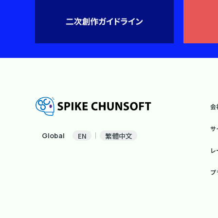
会
サ
Global
EN
繁體中文
レ
プ