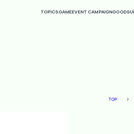
TOPICS
GAME
EVENT CAMPAIGN
GOODS
U
TOP