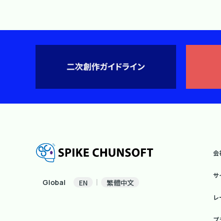
会
サ
Global
EN
繁體中文
レ
プ