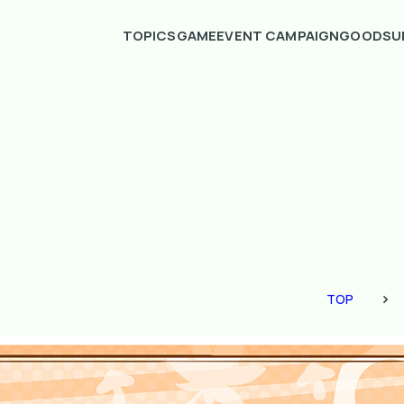
TOPICS
GAME
EVENT CAMPAIGN
GOODS
U
TOP