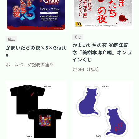
くじ
食品
かまいたちの夜 30周年記
かまいたちの夜×3×Gratt
念『美樹本洋介編』オンラ
e
インくじ
ホームページ記載の通り
770円（税込）