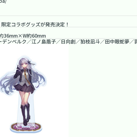
pa/
テ 限定コラボグッズが発売決定！
約36mm×W約60mm
ーデンベルク／江ノ島盾子／日向創／狛枝凪斗／田中眼蛇夢／