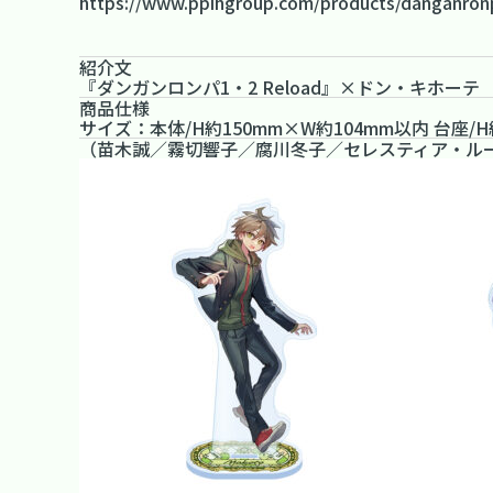
https://www.ppihgroup.com/products/danganron
紹介文
『ダンガンロンパ1・2 Reload』×ドン・キホー
商品仕様
サイズ：本体/H約150mm×W約104mm以内 台座/H
（苗木誠／霧切響子／腐川冬子／セレスティア・ル