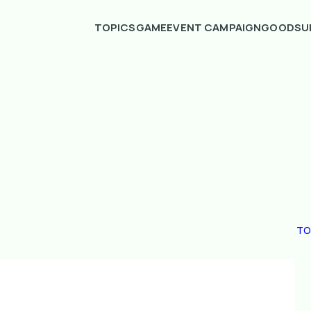
TOPICS
GAME
EVENT CAMPAIGN
GOODS
U
TO