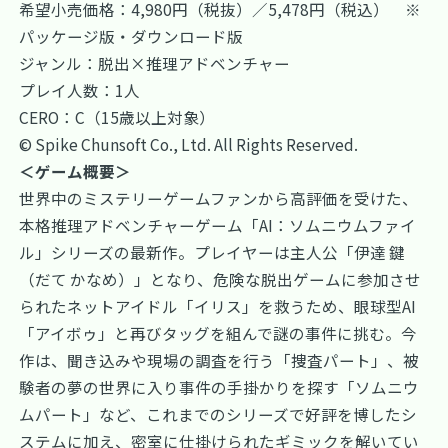
希望小売価格：4,980円（税抜）／5,478円（税込） ※
パッケージ版・ダウンロード版
ジャンル：脱出×推理アドベンチャー
プレイ人数：1人
CERO：C（15歳以上対象）
© Spike Chunsoft Co., Ltd. All Rights Reserved.
＜ゲーム概要＞
世界中のミステリーゲームファンから高評価を受けた、
本格推理アドベンチャーゲーム「AI：ソムニウムファイ
ル」シリーズの最新作。プレイヤーは主人公「伊達 鍵
（だて かなめ）」となり、危険な脱出ゲームに参加させ
られたネットアイドル「イリス」を救うため、眼球型AI
「アイボゥ」と再びタッグを組んで謎の事件に挑む。今
作は、聞き込みや現場の調査を行う「捜査パート」、被
験者の夢の世界に入り事件の手掛かりを探す「ソムニウ
ムパート」など、これまでのシリーズで好評を博したシ
ステムに加え、密室に仕掛けられたギミックを解いてい