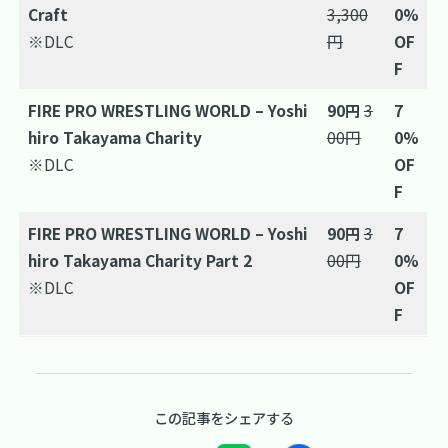
Craft
3,300
0%
※DLC
円
OF
F
FIRE PRO WRESTLING WORLD – Yoshi
90円
3
7
hiro Takayama Charity
00円
0%
※DLC
OF
F
FIRE PRO WRESTLING WORLD – Yoshi
90円
3
7
hiro Takayama Charity Part 2
00円
0%
※DLC
OF
F
この記事をシェアする