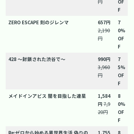
円
OF
F
ZERO ESCAPE 刻のジレンマ
657円
7
2,190
0%
円
OF
F
428 ～封鎖された渋谷で～
990円
7
3,960
5%
円
OF
F
メイドインアビス 闇を目指した連星
1,584
8
円
7,9
0%
20円
OF
F
Re:ゼロから始める異世界生活 偽りの
1,755
8