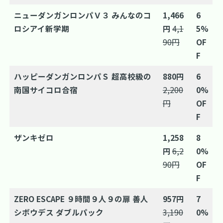
ニューダンガンロンパＶ３ みんなのコ
1,466
6
ロシアイ新学期
円
4,1
5%
90円
OF
F
ハッピーダンガンロンパＳ 超高校級の
880円
6
南国サイコロ合宿
2,200
0%
円
OF
F
ザンキゼロ
1,258
8
円
6,2
0%
90円
OF
F
ZERO ESCAPE ９時間９人９の扉 善人
957円
7
シボウデス ダブルパック
3,190
0%