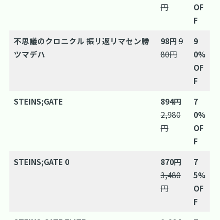
円
OF
F
不思議のクロニクル 振リ返リマセン勝
98円
9
9
ツマデハ
80円
0%
OF
F
STEINS;GATE
894円
7
2,980
0%
円
OF
F
STEINS;GATE 0
870円
7
3,480
5%
円
OF
F