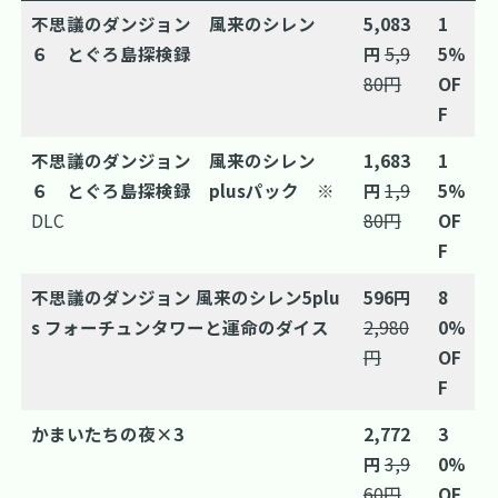
不思議のダンジョン 風来のシレン
5,083
1
６ とぐろ島探検録
円
5,9
5%
80円
OF
F
不思議のダンジョン 風来のシレン
1,683
1
６ とぐろ島探検録 plusパック
※
円
1,9
5%
DLC
80円
OF
F
不思議のダンジョン 風来のシレン5plu
596円
8
s フォーチュンタワーと運命のダイス
2,980
0%
円
OF
F
かまいたちの夜×3
2,772
3
円
3,9
0%
60円
OF