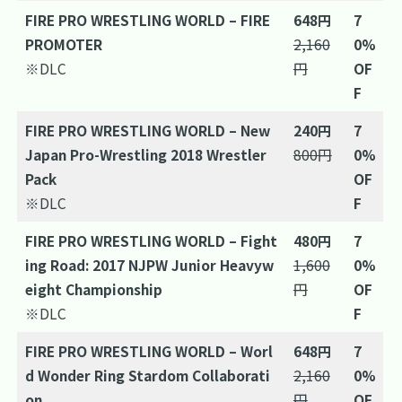
FIRE PRO WRESTLING WORLD – FIRE
648円
7
PROMOTER
2,160
0%
※DLC
円
OF
F
FIRE PRO WRESTLING WORLD – New
240円
7
Japan Pro-Wrestling 2018 Wrestler
800円
0%
Pack
OF
※DLC
F
FIRE PRO WRESTLING WORLD – Fight
480円
7
ing Road: 2017 NJPW Junior Heavyw
1,600
0%
eight Championship
円
OF
※DLC
F
FIRE PRO WRESTLING WORLD – Worl
648円
7
d Wonder Ring Stardom Collaborati
2,160
0%
on
円
OF