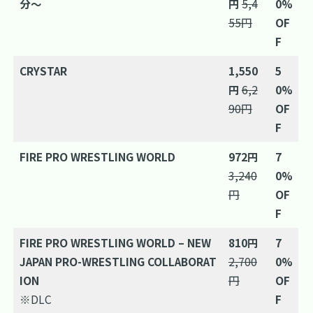
分～
円
5,4
0%
55円
OF
F
CRYSTAR
1,550
5
円
6,2
0%
90円
OF
F
FIRE PRO WRESTLING WORLD
972円
7
3,240
0%
円
OF
F
FIRE PRO WRESTLING WORLD – NEW
810円
7
JAPAN PRO-WRESTLING COLLABORAT
2,700
0%
ION
円
OF
※DLC
F