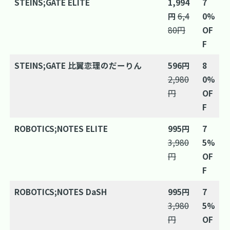
STEINS;GATE ELITE
1,994
7
円
6,4
0%
80円
OF
F
STEINS;GATE 比翼恋理のだーりん
596円
8
2,980
0%
円
OF
F
ROBOTICS;NOTES ELITE
995円
7
3,980
5%
円
OF
F
ROBOTICS;NOTES DaSH
995円
7
3,980
5%
円
OF