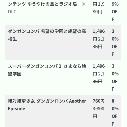
ンテンツ ゆうやけの島とラジオ局
※
円
1,9
9%
DLC
80円
OF
F
ダンガンロンパ 希望の学園と絶望の高
1,496
3
校生
円
2,1
0%
38円
OF
F
スーパーダンガンロンパ２ さよなら絶
1,496
3
望学園
円
2,1
0%
38円
OF
F
絶対絶望少女 ダンガンロンパ Another
760円
8
Episode
3,800
0%
円
OF
F