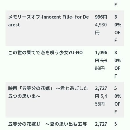
F
メモリーズオフ-Innocent Fille- for De
996円
8
arest
4,980
0%
円
OF
F
この世の果てで恋を唄う少女YU-NO
1,096
8
円
5,4
0%
80円
OF
F
映画「五等分の花嫁」 ～君と過ごした
2,727
5
五つの思い出～
円
5,4
0%
55円
OF
F
五等分の花嫁∬ ～夏の思い出も五等
2,727
5