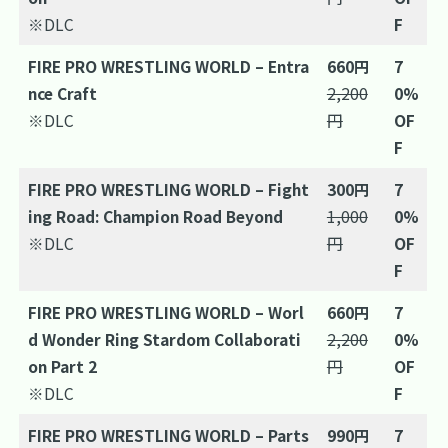
※DLC
F
FIRE PRO WRESTLING WORLD – Entra
660円
7
nce Craft
2,200
0%
※DLC
円
OF
F
FIRE PRO WRESTLING WORLD – Fight
300円
7
ing Road: Champion Road Beyond
1,000
0%
※DLC
円
OF
F
FIRE PRO WRESTLING WORLD – Worl
660円
7
d Wonder Ring Stardom Collaborati
2,200
0%
on Part 2
円
OF
※DLC
F
FIRE PRO WRESTLING WORLD – Parts
990円
7