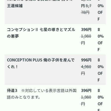
王選候補
円
8,7
0%
78円
OF
F
コンセプションⅡ 七星の導きとマズル
396円
8
の悪夢
1,980
0%
円
OF
F
CONCEPTION PLUS 俺の子供を産んで
996円
8
くれ！
4,980
0%
円
OF
F
侍道3
※対応している表示言語は外国
396円
8
語のみとなります。
1,980
0%
円
OF
F