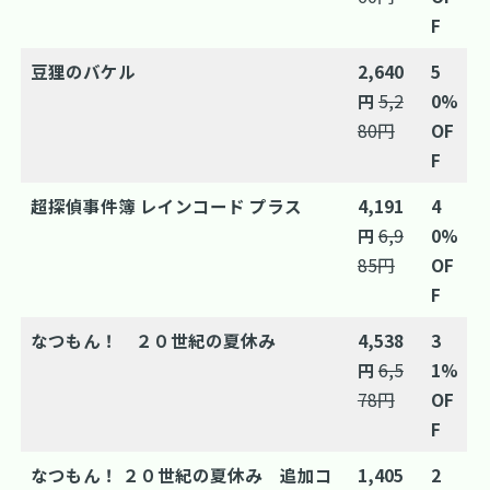
F
豆狸のバケル
2,640
5
円
5,2
0%
80円
OF
F
超探偵事件簿 レインコード プラス
4,191
4
円
6,9
0%
85円
OF
F
なつもん！ ２０世紀の夏休み
4,538
3
円
6,5
1%
78円
OF
F
なつもん！ ２０世紀の夏休み 追加コ
1,405
2