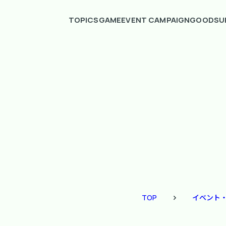
TOPICS
GAME
EVENT CAMPAIGN
GOODS
U
TOP
イベント