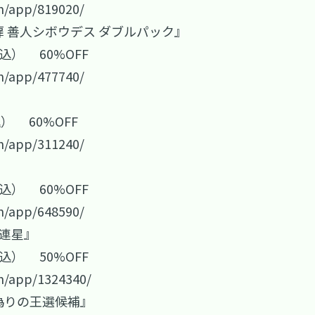
m/app/819020/
９の扉 善人シボウデス ダブルパック』
税込） 60%OFF
m/app/477740/
込） 60%OFF
m/app/311240/
税込） 60%OFF
m/app/648590/
た連星』
税込） 50%OFF
m/app/1324340/
 偽りの王選候補』