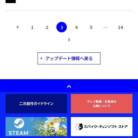
投
1
2
3
4
5
…
14
稿
の
ペ
ー
ジ
アップデート情報へ戻る
送
り