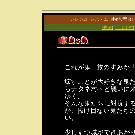
[
シレン2
] [
システム
] [物語/舞台] 
[
物語
] [
ナタネ村
]
これが鬼一族のすみか
壊すことが大好きな鬼
らナタネ村へと襲いに
ゆく。
そんな鬼たちに対抗す
が、抜け目ない鬼たち
い
。
少しずつ城ができあが