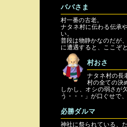
ババさま
村一番の古老。
ナタネ村に伝わる伝承
い。
普段は物静かなのだが
に遭遇すると、ここぞ
村おさ
ナタネ村の長
村の全ての決
しかし、オシの弱さが
う・・・」が口ぐせで
必勝ダルマ
神社に祭られている、