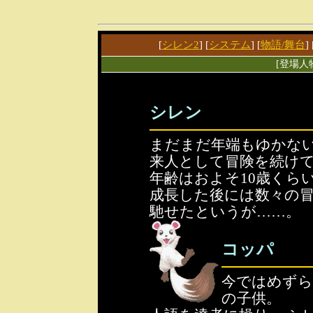
[
シレン2
] [
システム
] [
物語/舞台
]
[登場人物
シレン
まだまだ年端もゆかな
来人として冒険を続け
年齢はおよそ10歳くら
成長した後には数々の
馳せたというが……。
コッパ
今ではめずら
の子供。