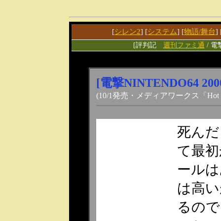
[
シレン2
] [
システム
] [
物語/舞台
] 
[評判記
週刊ファミ通
/ 電
[電撃NINTENDO64 200
(10/1発売・メディアワークス「Hot Ga
死んだ
て最初
ールは
は高い
るので