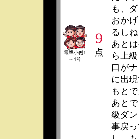
も、ダ
おかげ
るしね
9
あとは
点
電撃小僧1
ら上級
～4号
口がナ
に出現
もとで
あとで
級ダン
事戻っ
し。も