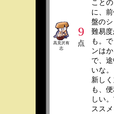
ことの
に、前
盤のシ
9
難易度
も。で
点
高見沢有
志
ンはか
で、途
いな。
新しく
も、便
しい。
ススメ