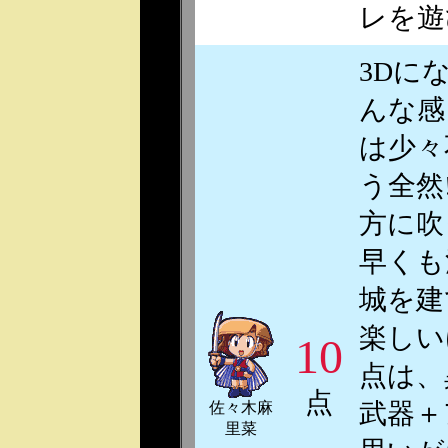
レを遊
3Dに
んな感
は少々
う全然
方に吹
早くも
城を建
楽しい
10
点は、
点
武器＋
佐々木麻
里菜