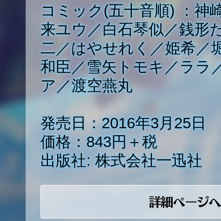
コミック(五十音順) ：神
来ユウ／白石琴似／銭形
二／はやせれく／姫希／
和臣／雪矢トモキ／ララ
ア／渡空燕丸
発売日：2016年3月25日
価格：843円＋税
出版社: 株式会社一迅社