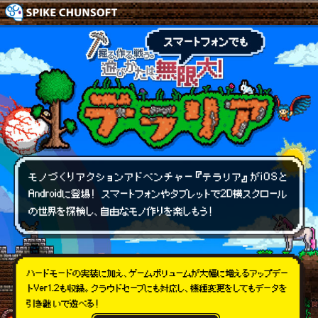
掘
る、
作
る、
戦
う。
遊
び
方
は、
ス
マ
ー
ト
フ
ォ
ン
で
も
無
限
大！
テ
ラ
リ
ア