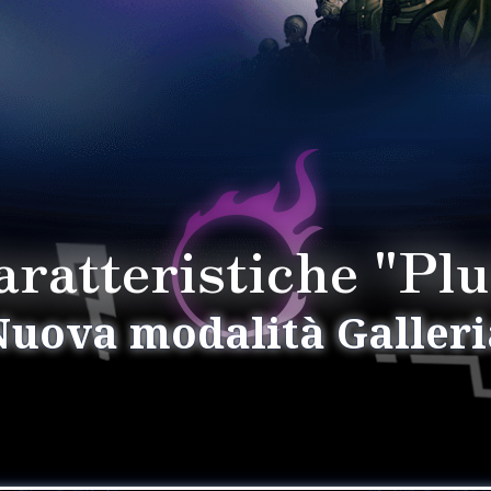
aratteristiche "Plu
 tempi di
otti