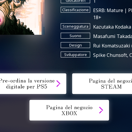
Giocatore/i
1
Classificazione
ESRB: Mature | PE
18+
Sceneggiatura
Kazutaka Kodaka
Suono
Masafumi Takada
Design
Rui Komatsuzaki
Sviluppatore
Spike Chunsoft, Co