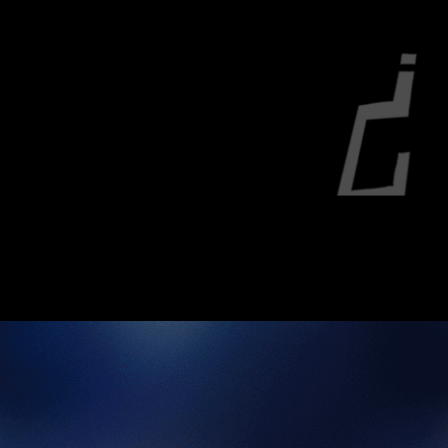
ersonaggi di Kanai Ward. I tempi di caricamen
dotti rispetto alla versione originale.