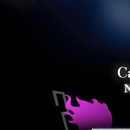
C
Grafica migliorata e
caricamento rid