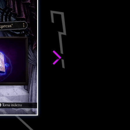
Gioca a tutte e cinque le sottostorie con protag