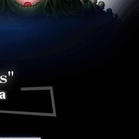
s"
Include tutti i DLC r
precedenz