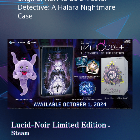
Detective: A Halara Nightmare
GAME SYSTEM
Case
CHARACTERS
TRAILER
RAIN CODE Plus
Lucid-Noir Limited Edition
-
Steam