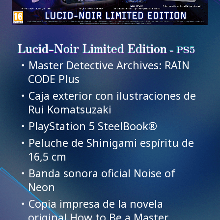
Lucid-Noir Limited Edition
- PS5
・Master Detective Archives: RAIN
CODE Plus
・Caja exterior con ilustraciones de
Rui Komatsuzaki
・PlayStation 5 SteelBook®
・Peluche de Shinigami espíritu de
16,5 cm
・Banda sonora oficial Noise of
Neon
TOP
・Copia impresa de la novela
original How to Be a Master