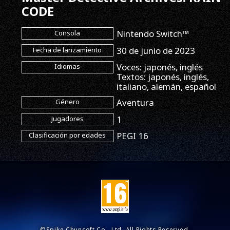
CODE
Nintendo Switch™
Consola
30 de junio de 2023
Fecha de lanzamiento
Voces: japonés, inglés
Idiomas
Textos: japonés, inglés,
italiano, alemán, español
Aventura
Género
1
Jugadores
PEGI 16
Clasificación por edades
©Spike Chunsoft Co., Ltd. All Rights Reserved.