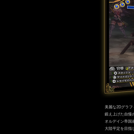
美麗な2Dグラ
鍛え上げた自慢
オルデイン帝国
大陸平定を目指